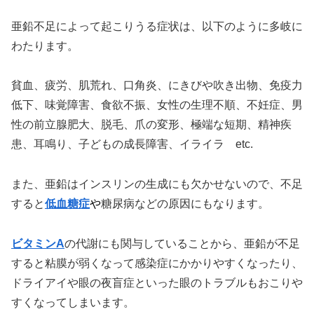
亜鉛不足によって起こりうる症状は、以下のように多岐に
わたります。
貧血、疲労、肌荒れ、口角炎、にきびや吹き出物、免疫力
低下、味覚障害、食欲不振、女性の生理不順、不妊症、男
性の前立腺肥大、脱毛、爪の変形、極端な短期、精神疾
患、耳鳴り、子どもの成長障害、イライラ etc.
また、亜鉛はインスリンの生成にも欠かせないので、不足
すると
低血糖症
や
糖尿病などの原因にもなります。
ビタミン
A
の代謝にも関与していることから、亜鉛が不足
すると粘膜が弱くなって感染症にかかりやすくなったり、
ドライアイや眼の夜盲症といった眼のトラブルもおこりや
すくなってしまいます。