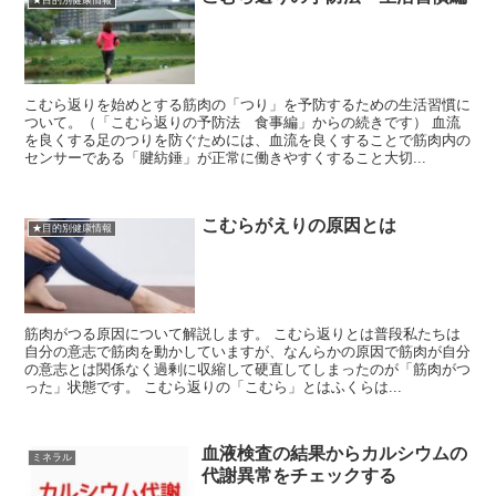
こむら返りを始めとする筋肉の「つり」を予防するための生活習慣に
ついて。（「こむら返りの予防法 食事編」からの続きです） 血流
を良くする足のつりを防ぐためには、血流を良くすることで筋肉内の
センサーである「腱紡錘」が正常に働きやすくすること大切...
こむらがえりの原因とは
★目的別健康情報
筋肉がつる原因について解説します。 こむら返りとは普段私たちは
自分の意志で筋肉を動かしていますが、なんらかの原因で筋肉が自分
の意志とは関係なく過剰に収縮して硬直してしまったのが「筋肉がつ
った」状態です。 こむら返りの「こむら」とはふくらは...
血液検査の結果からカルシウムの
ミネラル
代謝異常をチェックする