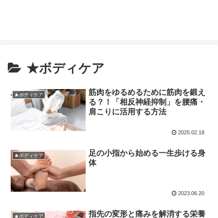
★ボディケア
筋肉をゆるめるために筋肉を鍛え
★ボディケア
る？！「相反神経抑制」を腰痛・
肩こりに活用する方法
2025.02.18
足の小指から始める一生歩ける身
★ボディケア
体
2023.06.20
指先の変形と痛みを解消する栄養
★ボディケア