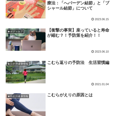
療法：「へバーデン結節」と「ブ
シャール結節」について
2023.06.15
【衝撃の事実】座っていると寿命
★ボディケア
が縮む？！予防策を紹介！！
2023.06.10
こむら返りの予防法 生活習慣編
★目的別健康情報
2021.01.04
こむらがえりの原因とは
★目的別健康情報