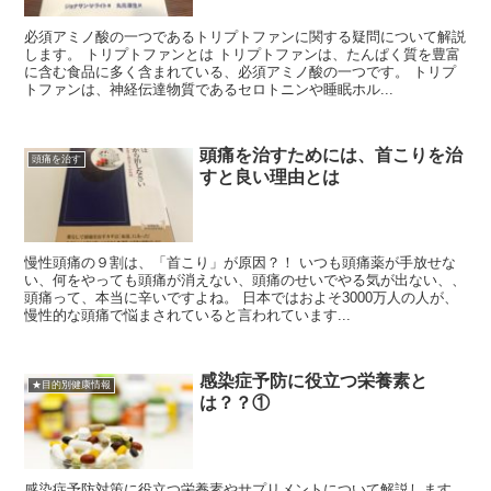
必須アミノ酸の一つであるトリプトファンに関する疑問について解説
します。 トリプトファンとは トリプトファンは、たんぱく質を豊富
に含む食品に多く含まれている、必須アミノ酸の一つです。 トリプ
トファンは、神経伝達物質であるセロトニンや睡眠ホル...
頭痛を治すためには、首こりを治
頭痛を治す
すと良い理由とは
慢性頭痛の９割は、「首こり」が原因？！ いつも頭痛薬が手放せな
い、何をやっても頭痛が消えない、頭痛のせいでやる気が出ない、、
頭痛って、本当に辛いですよね。 日本ではおよそ3000万人の人が、
慢性的な頭痛で悩まされていると言われています...
感染症予防に役立つ栄養素と
★目的別健康情報
は？？①
感染症予防対策に役立つ栄養素やサプリメントについて解説します。