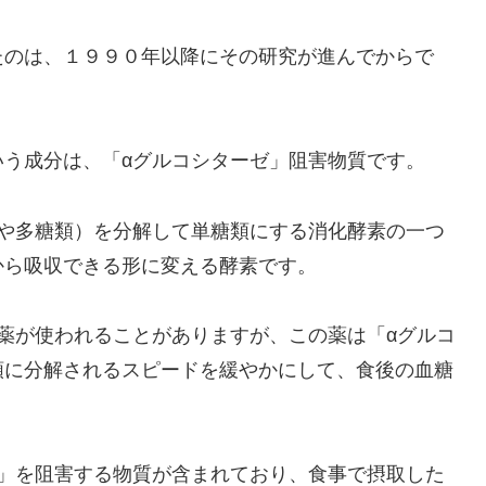
たのは、１９９０年以降にその研究が進んでからで
いう成分は、「αグルコシターゼ」阻害物質です。
類や多糖類）を分解して単糖類にする消化酵素の一つ
から吸収できる形に変える酵素です。
薬が使われることがありますが、この薬は「αグルコ
類に分解されるスピードを緩やかにして、食後の血糖
ゼ」を阻害する物質が含まれており、食事で摂取した