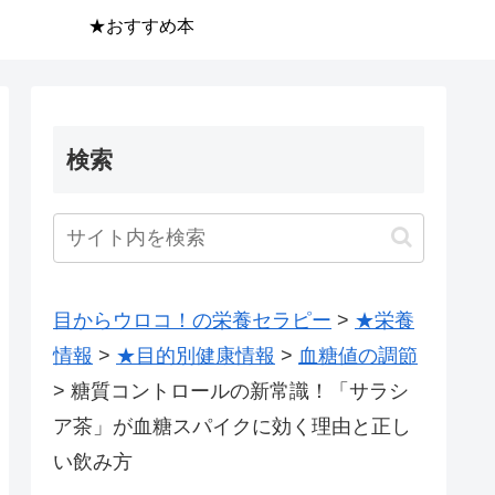
★おすすめ本
検索
目からウロコ！の栄養セラピー
>
★栄養
情報
>
★目的別健康情報
>
血糖値の調節
>
糖質コントロールの新常識！「サラシ
ア茶」が血糖スパイクに効く理由と正し
い飲み方