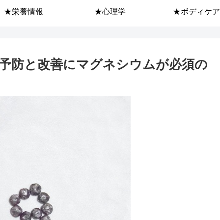
★栄養情報
★心理学
★ボディケア
予防と改善にマグネシウムが必須の