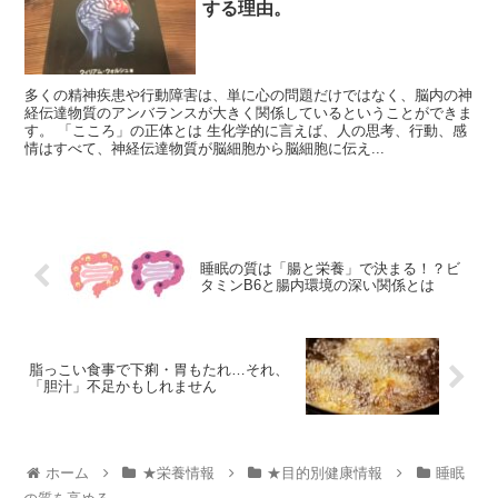
する理由。
多くの精神疾患や行動障害は、単に心の問題だけではなく、脳内の神
経伝達物質のアンバランスが大きく関係しているということができま
す。 「こころ」の正体とは 生化学的に言えば、人の思考、行動、感
情はすべて、神経伝達物質が脳細胞から脳細胞に伝え...
睡眠の質は「腸と栄養」で決まる！？ビ
タミンB6と腸内環境の深い関係とは
脂っこい食事で下痢・胃もたれ…それ、
「胆汁」不足かもしれません
ホーム
★栄養情報
★目的別健康情報
睡眠