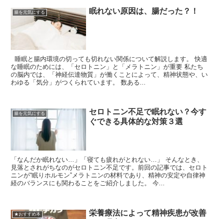
眠れない原因は、腸だった？！
腸を元気にする
睡眠と腸内環境の切っても切れない関係について解説します。 快適
な睡眠のためには、「セロトニン」と「メラトニン」が重要 私たち
の脳内では、「神経伝達物質」が働くことによって、精神状態や、い
わゆる「気分」がつくられています。 数ある...
セロトニン不足で眠れない？今す
腸を元気にする
ぐできる具体的な対策３選
「なんだか眠れない…」「寝ても疲れがとれない…」 そんなとき、
見落とされがちなのがセロトニン不足です。前回の記事では、セロト
ニンが“眠りホルモン”メラトニンの材料であり、精神の安定や自律神
経のバランスにも関わることをご紹介しました。 今...
栄養療法によって精神疾患が改善
★おすすめ本