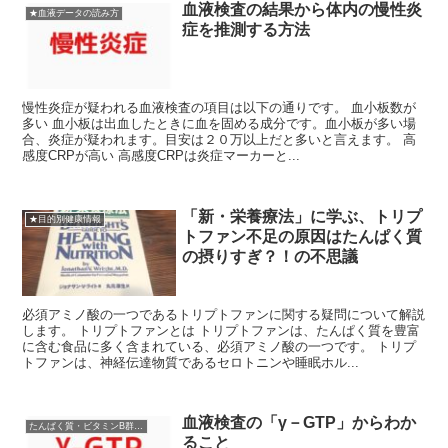
血液検査の結果から体内の慢性炎
★血液データの読み方
症を推測する方法
慢性炎症が疑われる血液検査の項目は以下の通りです。 血小板数が
多い 血小板は出血したときに血を固める成分です。血小板が多い場
合、炎症が疑われます。目安は２０万以上だと多いと言えます。 高
感度CRPが高い 高感度CRPは炎症マーカーと...
「新・栄養療法」に学ぶ、トリプ
★目的別健康情報
トファン不足の原因はたんぱく質
の摂りすぎ？！の不思議
必須アミノ酸の一つであるトリプトファンに関する疑問について解説
します。 トリプトファンとは トリプトファンは、たんぱく質を豊富
に含む食品に多く含まれている、必須アミノ酸の一つです。 トリプ
トファンは、神経伝達物質であるセロトニンや睡眠ホル...
血液検査の「γ－GTP」からわか
たんぱく質・ビタミンB群・ミネラル類などの指標（酵素類）
ること