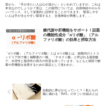
昔から、「手が冷たい人は心が温かい」といわれていますが、これは
本当なのでしょうか？実は、この疑問については、自律神経やホルモ
ンバランス、そして栄養的に説明することができます。 緊張しやす
い人は手が冷えやすい緊張すると、交感神経が興奮します。...
糖代謝や肝機能をサポート！話題
☆気になる栄養成分について徹底解説
の機能性成分「αリポ酸」（アル
ファリポ酸）の効果と摂取方法
「αリポ酸」（アルファリポ酸）とは αリポ酸とは、細胞内のミトコ
ンドリア内で働く補酵素の一種。 「チオクト酸」と呼ばれる脂肪酸
で、水溶性と脂溶性の両方の性質を持っています。もともと病院で解
毒や肝機能を改善するための薬品として使われた...
自動的に夢がかなっていく？！私たちの
脳に備わる「RAS」のすごい仕組みとは