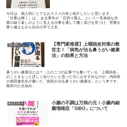
今日は、個人的にとてもおススメの本と紹介したいと思います。
『仕事は輝く』は、 ある青年が「石切り職人」という一見単純な作
業の繰り返しのように見える仕事を通して働く喜びを見つけ、苦難を
乗り越えながら自分の手で人生...
【専門家推奨】上咽頭炎対策の救
上咽頭炎について
世主！「病気が治る鼻うがい健康
法」の効果と方法
鼻うがい健康法とは？ ↑上の二つの記事でも書いている「上咽頭炎」
のことをもっと詳しく知りたいと思った方におすすめなのが、内科医
の堀田修先生が書いた「病気が治る鼻うがい健康法」という本です。
風邪のひき始め...
小腸の不調は万病の元！小腸内細
★おすすめ本
菌増殖症「SIBO」について