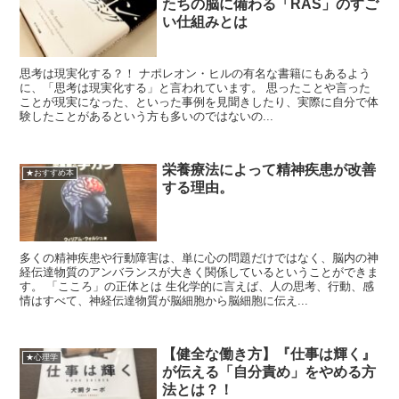
たちの脳に備わる「RAS」のすご
い仕組みとは
思考は現実化する？！ ナポレオン・ヒルの有名な書籍にもあるよう
に、「思考は現実化する」と言われています。 思ったことや言った
ことが現実になった、といった事例を見聞きしたり、実際に自分で体
験したことがあるという方も多いのではないの...
栄養療法によって精神疾患が改善
★おすすめ本
する理由。
多くの精神疾患や行動障害は、単に心の問題だけではなく、脳内の神
経伝達物質のアンバランスが大きく関係しているということができま
す。 「こころ」の正体とは 生化学的に言えば、人の思考、行動、感
情はすべて、神経伝達物質が脳細胞から脳細胞に伝え...
【健全な働き方】『仕事は輝く』
★心理学
が伝える「自分責め」をやめる方
法とは？！