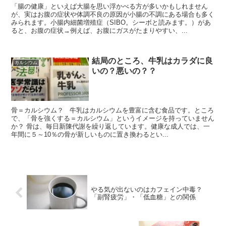
「腸の健康」といえば大腸を思い浮かべる方が多いかもしれません
が、実はお腹の症状や体調不良の原因が小腸の不調にある場合も多く
みられます。小腸内細菌増殖症（SIBO。シーボと読みます。）があ
ると、お腹の症状→例えば、お腹にガスがたまりやすい、...
結局のところ、牛乳はカラダに良
カルシウム
いの？悪いの？？
骨＝カルシウム？ 牛乳はカルシウムを豊富に含む食品です。ところ
で、「骨を強くする＝カルシウム」というイメージを持っていません
か？ 骨は、毎日新陳代謝を繰り返しています。健康な成人では、一
年間に５～10％の骨が新しいものに置き換わるとい...
やる気が出ないのはカフェイン中毒？
「副腎疲労」・「低血糖」との関係