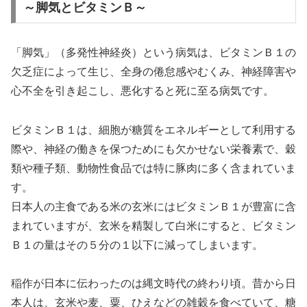
～脚気とビタミンＢ～
「脚気」（多発性神経炎）という病気は、ビタミンＢ１の
欠乏症によって生じ、全身の倦怠感やむくみ、神経障害や
心不全を引き起こし、悪化すると死に至る病気です。
ビタミンＢ１は、細胞が糖質をエネルギーとして利用する
際や、神経の働きを保つためにも欠かせない栄養素で、穀
類や種子類、動物性食品では特に豚肉に多く含まれていま
す。
日本人の主食である米の玄米にはビタミンＢ１が豊富に含
まれていますが、玄米を精製して白米にすると、ビタミン
Ｂ１の量はその５分の１以下に減ってしまいます。
稲作が日本に伝わったのは縄文時代の終わり頃。昔から日
本人は、玄米や麦、粟、ひえなどの雑穀を食べていて、糖