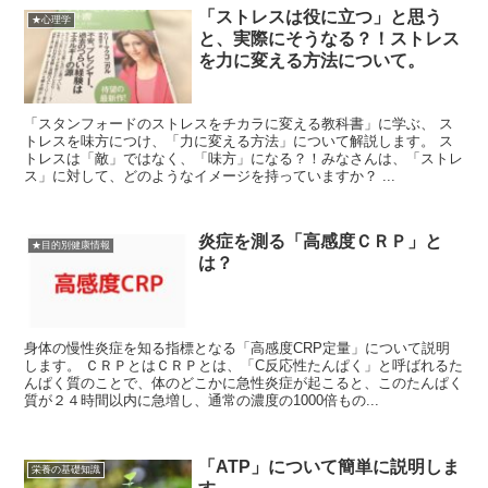
「ストレスは役に立つ」と思う
★心理学
と、実際にそうなる？！ストレス
を力に変える方法について。
「スタンフォードのストレスをチカラに変える教科書」に学ぶ、 ス
トレスを味方につけ、「力に変える方法」について解説します。 ス
トレスは「敵」ではなく、「味方」になる？！みなさんは、「ストレ
ス」に対して、どのようなイメージを持っていますか？ ...
炎症を測る「高感度ＣＲＰ」と
★目的別健康情報
は？
身体の慢性炎症を知る指標となる「高感度CRP定量」について説明
します。 ＣＲＰとはＣＲＰとは、「C反応性たんぱく」と呼ばれるた
んぱく質のことで、体のどこかに急性炎症が起こると、このたんぱく
質が２４時間以内に急増し、通常の濃度の1000倍もの...
「ATP」について簡単に説明しま
栄養の基礎知識