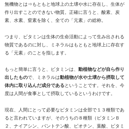
無機物とは⇒もともと地球上の土壌や水に存在し、生体が
作り出すことのできない物質。正確に言うと、酸素、炭
素、水素、窒素を除く、全ての「元素」の総称。
つまり、ビタミンは生体の生命活動によって生み出される
物質であるのに対し、ミネラルはもともと地球上に存在す
る「元素」のことを指します。
もっと簡単に言うと、ビタミンは、
動植物などが自ら作り
出したもの
で、ミネラルは
動植物が水や土壌から摂取して
体内に取り込んだ成分である
ということです。それを、今
度は人間が食事として摂取しているというわけです。
現在、人間にとって必要なビタミンは全部で１３種類であ
ると言われていますが、そのうちの８種類（ビタミンＢ
２、ナイアシン、パントテン酸、ビオチン、葉酸、ビタミ