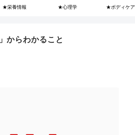
★栄養情報
★心理学
★ボディケア
）」からわかること