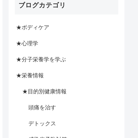
ブログカテゴリ
★ボディケア
★心理学
★分子栄養学を学ぶ
★栄養情報
★目的別健康情報
頭痛を治す
デトックス