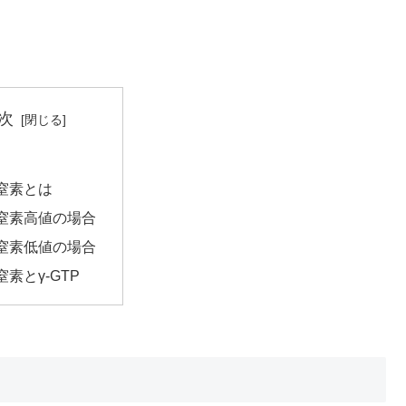
次
窒素とは
窒素高値の場合
窒素低値の場合
素とγ-GTP