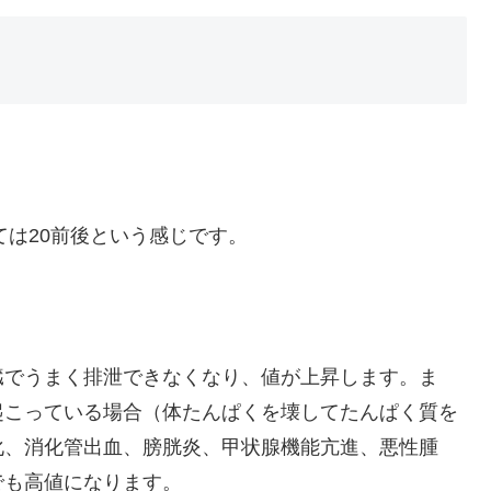
ては20前後という感じです。
臓でうまく排泄できなくなり、値が上昇します。ま
起こっている場合（体たんぱくを壊してたんぱく質を
化、消化管出血、膀胱炎、甲状腺機能亢進、悪性腫
でも高値になります。