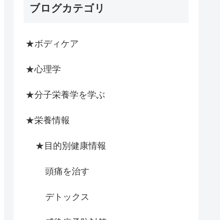
ブログカテゴリ
★ボディケア
★心理学
★分子栄養学を学ぶ
★栄養情報
★目的別健康情報
頭痛を治す
デトックス