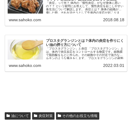
「炎症」って何？ 体内の「慢性炎症」がなぜ身体に悪い
の？？ という疑問にお答えして、慢性炎症を起こしやすい
食生活について解説します。 炎症とは？ 身体の組織が損
傷した時、それを治そうとして生体内の反応が起こりま
す。この時に引き起こさ...
www.sahoko.com
2018.08.18
プロスタグランジンとは？体内の炎症を作りにく
い油の摂り方について
「プロスタグランジン」と炎症 「プロスタグランジン」と
は、体内で炎症反応をコントロールする物質です。細胞膜
で脂肪酸をもとに作られ、その細胞やその付近で強力なホ
ルモンのような働きをします。 プロスタグランジンの材料
となるのは、アラキド...
www.sahoko.com
2022.03.01
油について
炎症対策
その他のお役立ち情報