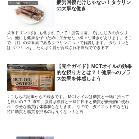
疲労回復だけじゃない！タウリン
アミノ酸・プロテイン
の大事な働き
栄養ドリンク剤にも含まれていて「疲労回復」でおなじみのタウリ
ン。他にも健康を保つために欠かせない様々な働きがあります。そこ
で、注目の栄養素であるタウリンについて解説します。 タウリンと
は タウリンは、たんぱく質が合成される過程でできるア...
【完全ガイド】MCTオイルの効果
油について
的な摂り方とは？！健康へのプラ
ス効果を体感しよう
⇓こちらの記事からの続きです。 MCTオイルは糖質と一緒に摂って
も良いの？？ 通常、脂質は糖質と一緒に摂ると糖質が優先的に使わ
れ、余分な脂質は体脂肪となります。 なので、ダイエット中などは
特に糖質と脂質を摂るのは良くない！と言...