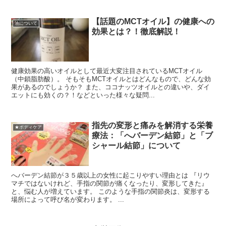
【話題のMCTオイル】の健康への
油について
効果とは？！徹底解説！
健康効果の高いオイルとして最近大変注目されているMCTオイル
（中鎖脂肪酸）。 そもそもMCTオイルとはどんなもので、どんな効
果があるのでしょうか？ また、ココナッツオイルとの違いや、ダイ
エットにも効くの？！などといった様々な疑問...
指先の変形と痛みを解消する栄養
★ボディケア
療法：「へバーデン結節」と「ブ
シャール結節」について
へバーデン結節が３５歳以上の女性に起こりやすい理由とは 『リウ
マチではないけれど、手指の関節が痛くなったり、変形してきた』
と、悩む人が増えています。 このような手指の関節炎は、変形する
場所によって呼び名が変わります。 ...