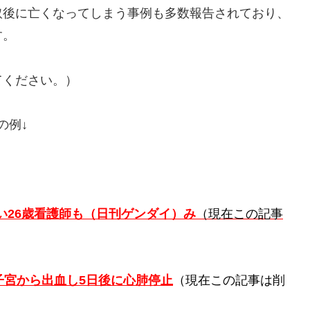
取後に亡くなってしまう事例も多数報告されており、
す。
てください。）
の例↓
い26歳看護師も（日刊ゲンダイ）み
（現在この記事
子宮から出血し5日後に心肺停止
（現在この記事は削