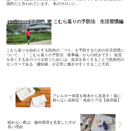
国民だと言われています。 私のサロンに...
こむら返りの予防法 生活習慣編
★目的別健康情報
こむら返りを始めとする筋肉の「つり」を予防するための生活習慣に
ついて。（「こむら返りの予防法 食事編」からの続きです） 血流
を良くする足のつりを防ぐためには、血流を良くすることで筋肉内の
センサーである「腱紡錘」が正常に働きやすくすること大切...
アレルギー体質を根本から見直す！薬に
頼らない花粉症・免疫ケア法【保存版】
眠れない夜は、腸内環境を見直した方が
良い理由