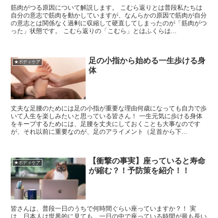
筋肉がつる原因について解説します。 こむら返りとは普段私たちは
自分の意志で筋肉を動かしていますが、なんらかの原因で筋肉が自分
の意志とは関係なく過剰に収縮して硬直してしまったのが「筋肉がつ
った」状態です。 こむら返りの「こむら」とはふくらは...
足の小指から始める一生歩ける身
★ボディケア
体
丈夫な足腰のためには足の小指が重要な理由何歳になっても自力で歩
いて人生を楽しみたいと思っている皆さん！ 一生元気に歩ける身体
をキープするためには、足腰を丈夫にしておくことも大事なのです
が、それ以前に重要なのが、足のアライメント（足首から下...
【衝撃の事実】座っていると寿命
★ボディケア
が縮む？！予防策を紹介！！
皆さんは、普段一日のうちで何時間ぐらい座っていますか？！ 実
は、日本人は世界的に見ても、一日の中で座っている時間が最も長い