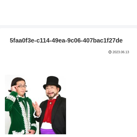
5faa0f3e-c114-49ea-9c06-407bac1f27de
2023.06.13