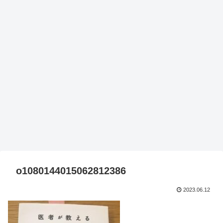
o1080144015062812386
2023.06.12