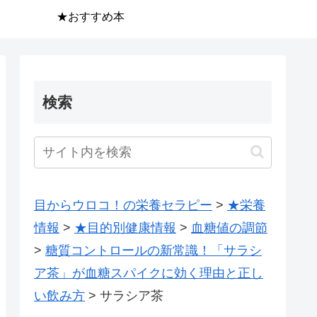
★おすすめ本
検索
目からウロコ！の栄養セラピー
>
★栄養
情報
>
★目的別健康情報
>
血糖値の調節
>
糖質コントロールの新常識！「サラシ
ア茶」が血糖スパイクに効く理由と正し
い飲み方
>
サラシア茶