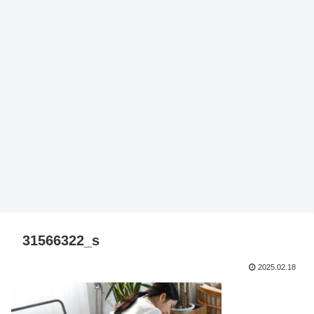
31566322_s
2025.02.18