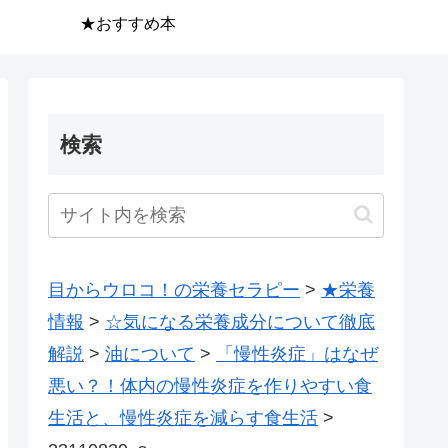
★おすすめ本
検索
目からウロコ！の栄養セラピー
>
★栄養
情報
>
☆気になる栄養成分について徹底
解説
>
油について
>
「慢性炎症」はなぜ
悪い？！体内の慢性炎症を作りやすい食
生活と、慢性炎症を減らす食生活
>