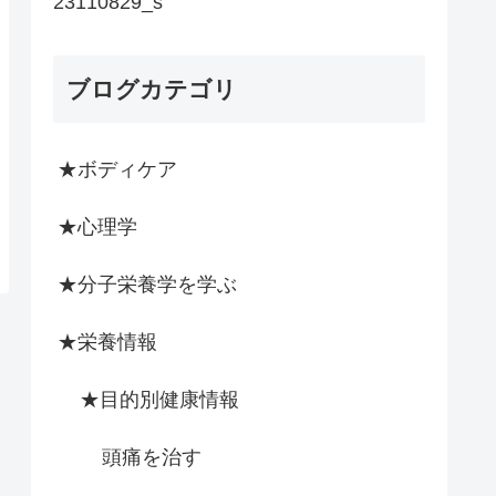
23110829_s
ブログカテゴリ
★ボディケア
★心理学
★分子栄養学を学ぶ
★栄養情報
★目的別健康情報
頭痛を治す