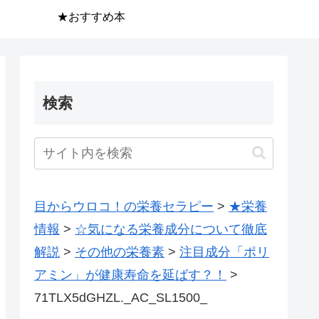
★おすすめ本
検索
目からウロコ！の栄養セラピー
>
★栄養
情報
>
☆気になる栄養成分について徹底
解説
>
その他の栄養素
>
注目成分「ポリ
アミン」が健康寿命を延ばす？！
>
71TLX5dGHZL._AC_SL1500_