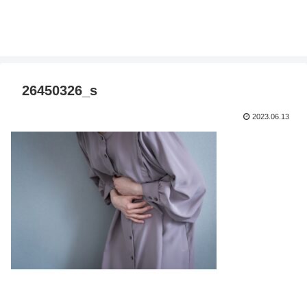
26450326_s
2023.06.13