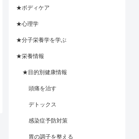
★ボディケア
★心理学
★分子栄養学を学ぶ
★栄養情報
★目的別健康情報
頭痛を治す
デトックス
感染症予防対策
胃の調子を整える