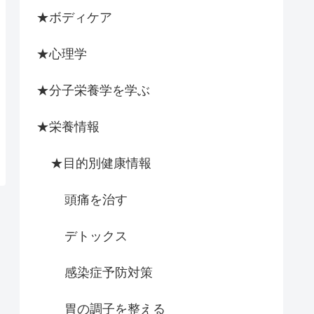
★ボディケア
★心理学
★分子栄養学を学ぶ
★栄養情報
★目的別健康情報
頭痛を治す
デトックス
感染症予防対策
胃の調子を整える