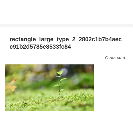
rectangle_large_type_2_2802c1b7b4aec
c91b2d5785e8533fc84
2023.06.01